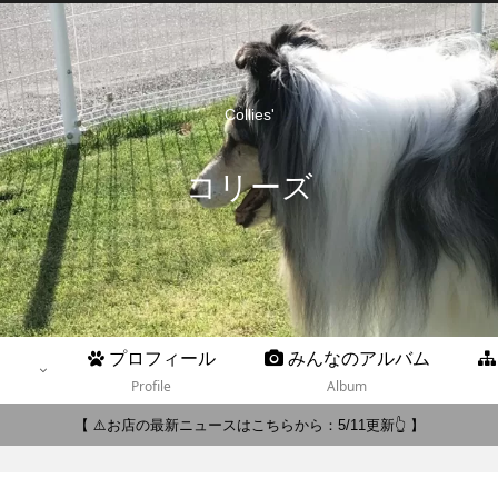
Collies'
コリーズ
プロフィール
みんなのアルバム
Profile
Album
【 ⚠️お店の最新ニュースはこちらから：5/11更新👆 】