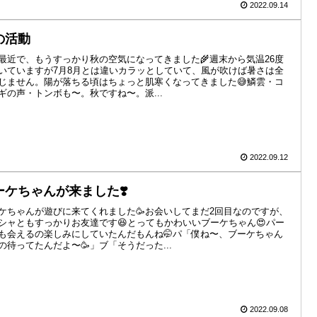
2022.09.14
の活動
最近で、もうすっかり秋の空気になってきました🌾週末から気温26度
いていますが7月8月とは違いカラッとしていて、風が吹けば暑さは全
じません。陽が落ちる頃はちょっと肌寒くなってきました😅鱗雲・コ
ギの声・トンボも〜。秋ですね〜。派...
2022.09.12
ーケちゃんが来ました❣️
ケちゃんが遊びに来てくれました🥳お会いしてまだ2回目なのですが、
シャともすっかりお友達です😆とってもかわいいブーケちゃん😍パー
も会えるの楽しみにしていたんだもんね🤭パ「僕ね〜、ブーケちゃん
の待ってたんだよ〜🥳」ブ「そうだった...
2022.09.08