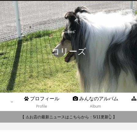
Collies'
コリーズ
プロフィール
みんなのアルバム
Profile
Album
【 ⚠️お店の最新ニュースはこちらから：5/11更新👆 】