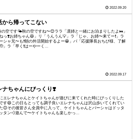
2022.09.20
活から帰ってこない
時の空です🌤秋の空ですね〜😊ララ「凛姉と一緒にお泊まりしたよ🛌」
ねっ❣️お姉ちゃん😆」リ「うんうん💡」ラ「じゃ、お姉〜来てー❗️」ラ
ーシャ兄〜も❗️朝の外活開始するよー😁」パ「応援隊長おちび様、了解
🫡」ラ「早く❗️はーやーく...
2022.09.17
レナちゃんにびっくり❣️
にエレナちゃんとケイトちゃんが遊びに来てくれた時にびっくりした
です😄この日もとっても調子良いエレナちゃんは沢山歩いてくれてい
た😊その後皆さん全員中に入って、ケイトちゃんとパーシャはドッタ
ッタン💨遊んで〜ケイトちゃんも楽しかっ...