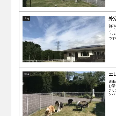
外
blog
朝7
ラ「
「パ
です
エ
blog
週末
お話
まし
ンバ