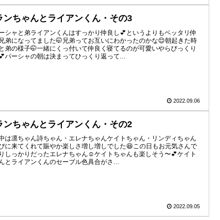
ランちゃんとライアンくん・その3
ーシャと弟ライアンくんはすっかり仲良し💕というよりもベッタリ仲
兄弟になってました🤭兄弟ってお互いにわかったのかな😌朝起きた時
と弟の様子🤭一緒にくっ付いて仲良く寝てるのが可愛いやらびっくり
💕パーシャの朝は決まってひっくり返って...
2022.09.06
ランちゃんとライアンくん・その2
中は凛ちゃん詩ちゃん・エレナちゃんケイトちゃん・リンディちゃん
びに来てくれて賑やか楽しさ増し増しでした😆この日もお元気さんで
りしっかりだったエレナちゃん☺️ケイトちゃんも楽しそう〜💕ケイト
んとライアンくんのセーブル色具合がさ...
2022.09.05