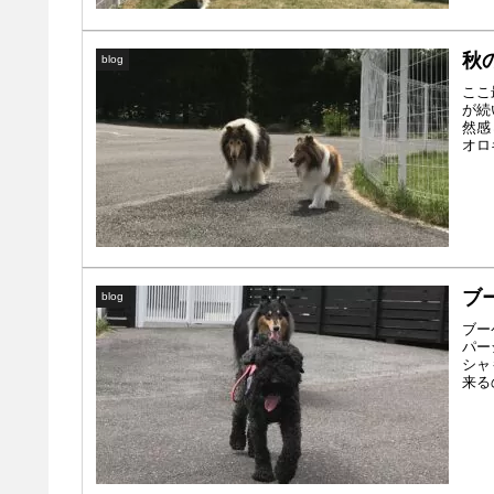
秋
blog
ここ
が続
然感
オロ
ブ
blog
ブー
パー
シャ
来る