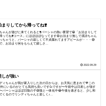
泊まりしてから帰ってね❣️
ちゃんが遊びに来てくれると❣️パーシャの熱い要望で😁「お泊まりして
帰ってね❣️コース」にほぼほぼなってます😆お泊まり無しで凛詩ちゃん
っちゃうと、パーシャの寂しくて不貞腐れてますアピールが・・・😅
で、お泊まり🆗をもらえて嬉しさ...
2022.09.29
差しが強い
ディちゃんが我が家入りした次の日からは、お天気に恵まれて💙この
❗️外にいるのがとても気持ち良いです🥳ですが〜午前中は日差しが強す
〜パーシャはほぼ日陰の子😅陰と一体化中😂午後を過ぎると、少し和
でくるのでリンディちゃんと楽しく♪...