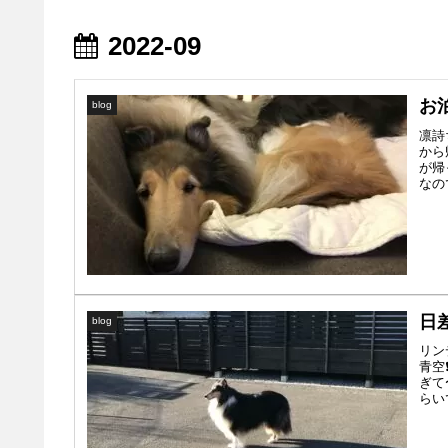
2022-09
お
blog
凛詩
から
が帰
なの
日
blog
リン
青空
ぎて
らい