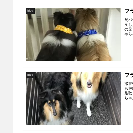
フ
blog
兄パ
良し
の兄
やら
フ
blog
滞在
も遊
足取
ちゃ