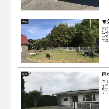
青
blog
朝起
は強
って
で自
雨
blog
昨日
今の
度が
くし