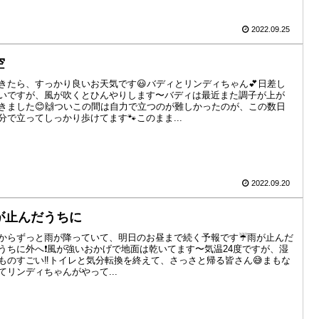
2022.09.25
空
きたら、すっかり良いお天気です😃バディとリンディちゃん💕日差し
いですが、風が吹くとひんやりします〜バディは最近また調子が上が
きました😊🙌ついこの間は自力で立つのが難しかったのが、この数日
分で立ってしっかり歩けてます🐾このまま...
2022.09.20
が止んだうちに
からずっと雨が降っていて、明日のお昼まで続く予報です☔️雨が止んだ
うちに外へ❗️風が強いおかげで地面は乾いてます〜気温24度ですが、湿
ものすごい‼️トイレと気分転換を終えて、さっさと帰る皆さん😅まもな
てリンディちゃんがやって...