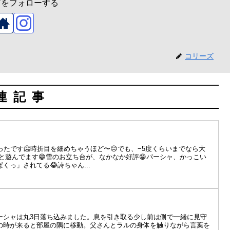
ズをフォローする
コリーズ
連記事
ったです🥶時折目を細めちゃうほど〜😑でも、−5度くらいまでなら大
っと遊んでます😁雪のお立ち台が、なかなか好評😁パーシャ、かっこい
っ」されてる😂詩ちゃん...
ーシャは丸3日落ち込みました。息を引き取る少し前は側で一緒に見守
の時が来ると部屋の隅に移動。父さんとラルの身体を触りながら言葉を