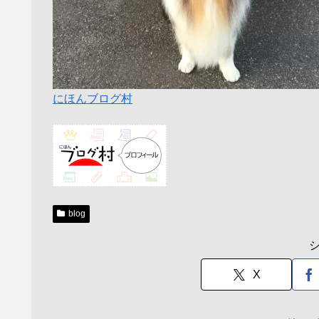
にほんブログ村
blog
X