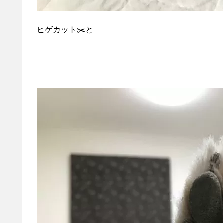
ヒゲカット✂️と