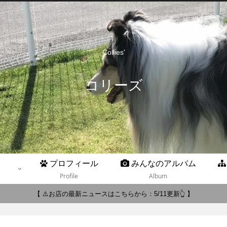
Collies'
コリーズ
プロフィール
みんなのアルバム
Profile
Album
【 ⚠️お店の最新ニュースはこちらから：5/11更新👆 】