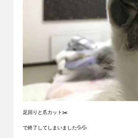
足回りと爪カット✂️
で終了してしまいました💦💦