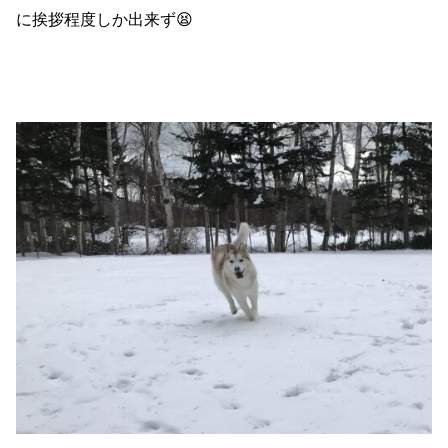
に挨拶程度しか出来ず😫