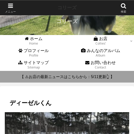
Collies'
コリーズ
メニュー
検索
コリーズ
ホーム
お店
Home
Collies’
プロフィール
みんなのアルバム
Profile
Album
サイトマップ
お問い合わせ
Sitemap
Contact
【 ⚠️お店の最新ニュースはこちらから：5/11更新👆 】
ディーゼルくん
blog