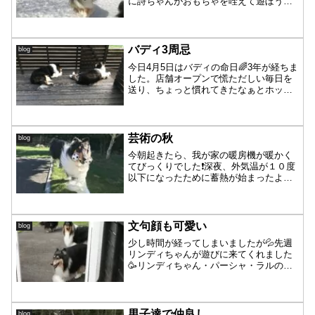
に詩ちゃんがおもちゃを咥えて遊ぼうと
思ったら、凛お姉ちゃんに捕まってしま
いました😂お姉ちゃんに渡さないよ💪の
詩ちゃん、頑張っています😄あ、凛ちゃ
ん手出してる😂詩ちゃん、...
バディ3周忌
blog
今日4月5日はバディの命日🌈3年が経ちま
した。店舗オープンで慌ただしい毎日を
送り、ちょっと慣れてきたなぁとホッと
した気持ちになれた3週間後辺り、半日前
まで歩いたり食べたりしていたのに、突
然やってきた別れ。コリーの一般的にい
われている寿命から...
芸術の秋
blog
今朝起きたら、我が家の暖房機が暖かく
てびっくりでした❗️深夜、外気温が１０度
以下になったために蓄熱が始まったよう
です。今季暖房初始動〜秋が本格的に始
まった感じですね🍁皆さんは寒いくらい
の方が丁度いいようですが😅パーシャは
たっぷり外活した後は...
文句顔も可愛い
blog
少し時間が経ってしまいましたが💦先週
リンディちゃんが遊びに来てくれました
🥳リンディちゃん・パーシャ・ラルのト
ライチーム🖤リンディちゃんもパーシャ
も楽しそうなお顔〜🥳パーシャがエイっ
✋と仕掛けてワンプロ始まりました🤼今
回はパーシャ、どうかな〜...
男子達で仲良し
blog