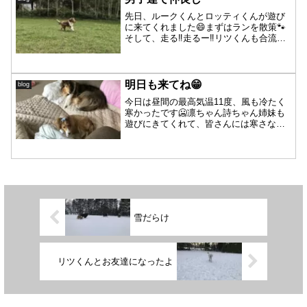
先日、ルークくんとロッティくんが遊び
に来てくれました😄まずはランを散策🐾
そして、走る‼️走るー‼️リツくんも合流し
ました〜ルークくんとロッティくんには
初めましてのリツくんでしたが、すぐに
お友達❤️男子4人でそれはそれは楽しそう
に♪よく走って...
明日も来てね😁
blog
今日は昼間の最高気温11度、風も冷たく
寒かったです🥶凛ちゃん詩ちゃん姉妹も
遊びにきてくれて、皆さんには寒さなん
て感じず快適なようでした😊凛ちゃん❤️
詩ちゃん❤️珍しく積極的なバディ👀ここ
のところ体の調子が良いように思います
😊パーシャ・・・お...
雪だらけ
リツくんとお友達になったよ