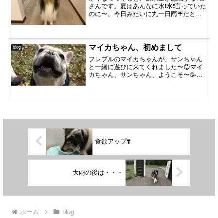
さんです。夏はあんなに水❗️水❗️言っていた
のに〜。今日みたいに丸一日雨☔️だと、
家での〜んびり過ごし、更に水を飲みま
せん💦人間は60％が水でできていると言
われますが、犬の体も60〜70％は水分。
栄養...
マイカちゃん、初めまして
blog
フレブルのマイカちゃんが、サンちゃん
と一緒に遊びに来てくれました〜😊マイ
カちゃん、サンちゃん、ようこそ〜🥳追
いかけっこした後で、二人とも呼吸を整
え中💡😉サンちゃん、マイカちゃんを気
にかけてるのかな☺️マイカちゃん、可愛
かったなぁ❤️楽しくラ...
食欲アップ❣️
大雨の後は・・・
ホーム
blog