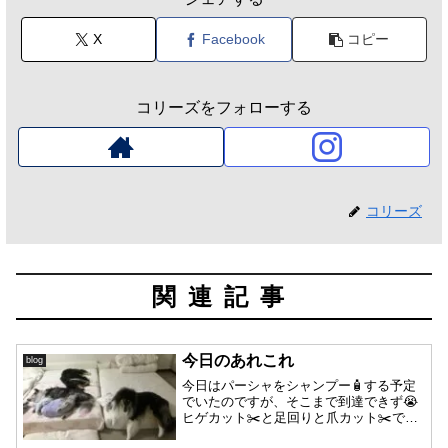
X
Facebook
コピー
コリーズをフォローする
コリーズ
関連記事
今日のあれこれ
blog
今日はパーシャをシャンプー🧴する予定
でいたのですが、そこまで到達できず😭
ヒゲカット✂️と足回りと爪カット✂️で終
了してしまいました💦💦明日こそは洗わ