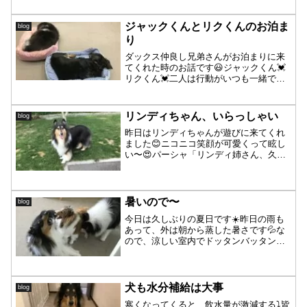
ないと😥それにしても、この写真・・・
笑撮るのを忘れて、寝てるパーシャを起
こしても全く起きない...
ジャックくんとリクくんのお泊ま
blog
り
ダックス仲良し兄弟さんがお泊まりに来
てくれた時のお話です😃ジャックくん💓
リクくん💓二人は行動がいつも一緒です
💕📹ジャックくん&リクくんランでも、
仲良く一緒❣️ジャックお兄ちゃんを追いか
けるリクくん😊ジャックくん、ベッドか
リンディちゃん、いらっしゃい
blog
らはみ出ていますよ〜...
昨日はリンディちゃんが遊びに来てくれ
ました😊ニコニコ笑顔が可愛くって眩し
い〜😍パーシャ「リンディ姉さん、久し
ぶり❣️」リンディちゃん「元気だった❓」
というような、会話してますね〜😊早
速、鼻ツン👃して遊ぼうの催促をするパ
ーシャ更にちょっかいを...
暑いので〜
blog
今日は久しぶりの夏日です☀️昨日の雨も
あって、外は朝から蒸した暑さです💦な
ので、涼しい室内でドッタンバッタン中
😂前から気がついてはいましたが〜ソフ
ァは・・・既に皆様方専用😂🤣ちび詩ち
ゃんも使い方上手い👏💕たまには大人の
会話も〜凛さんの毛が濡...
犬も水分補給は大事
blog
寒くなってくると、飲水量が激減する⤵️皆