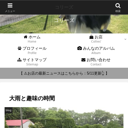
Collies'
コリーズ
メニュー
検索
コリーズ
ホーム
お店
Home
Collies’
プロフィール
みんなのアルバム
Profile
Album
サイトマップ
お問い合わせ
Sitemap
Contact
【 ⚠️お店の最新ニュースはこちらから：5/11更新👆 】
大雨と趣味の時間
blog