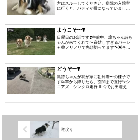
方はスルーしてください。病院の入院室
に行くと、バディが横になっていまし
た！うとうとしていたので、私達が来た
事には気が付いていなく・・・「バデ
ィ、迎えに来たよ！帰ろうね！」言う
と、ハッ！と気が付き、まだだる...
ようこそ〜❣️
blog
日曜日のお話です❣️午前中、凛ちゃん詩ち
ゃんが来てくれて〜😆嬉しすぎるパーシ
ャ😆ノリノリで先頭切ってます🐾💓そし
て、午後からは7ヶ月ぶりにコリーの女子
姉妹EちゃんKちゃんも来てくれました〜
Eちゃんは、コリー界の超スーパースタ
ー❣️偉大なる、...
どうぞー❣️
blog
凛詩ちゃんが我が家に朝到着〜の様子で
す🥳車から降りたら、玄関まで直行🐾シ
ニアズ、シンクロ走行👯‍♂️💨でお出迎え急
いでます😁「父さん、門扉オープン早
く〜🐶❗️」「どうぞ〜🙋‍♂️」と、こんな風に
来てくれる凛ちゃんがカワユイ❣️たっぷり
遊んで...
逆戻り