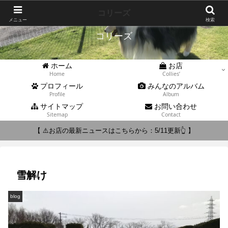
Collies'
コリーズ
メニュー
検索
コリーズ
ホーム
お店
Home
Collies’
プロフィール
みんなのアルバム
Profile
Album
サイトマップ
お問い合わせ
Sitemap
Contact
【 ⚠️お店の最新ニュースはこちらから：5/11更新👆 】
雪解け
blog