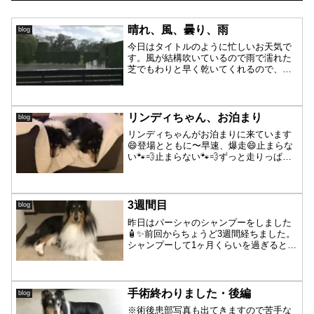
晴れ、風、曇り、雨
blog
今日はタイトルのように忙しいお天気で
す。風が結構吹いているので雨で濡れた
芝でもわりと早く乾いてくれるので、自
由を愛する毛皮族の皆さんも出たり入っ
たりと忙しくしています。るっちゃん、
今日はまたご機嫌さん♫シニアさんです
からその日、その時々で動...
リンディちゃん、お泊まり
blog
リンディちゃんがお泊まりに来ています
😄登場とともに〜早速、爆走😄止まらな
い🐾💨止まらない🐾💨ずっと走りっぱな
し（笑）「笑いながら走っちゃうもん
ね〜」の余裕🤩そんな底知れぬ体力姉さ
んに、パーシャはびっくりどん引き気味
😂とっても楽しそうに走るリ...
3週間目
blog
昨日はパーシャのシャンプーをしました
🧴✨前回からちょうど3週間経ちました。
シャンプーして1ヶ月くらいを過ぎると〜
ここからどんどん💦汚れ・もつれ・抜け
毛が多くなります🌀そうなると・・・時
間が経つほどに、洗うのも気合が入りが
ちでお風呂にいる時間...
手術終わりました・後編
blog
※術後患部写真も出てきますので苦手な