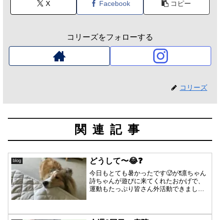
X
Facebook
コピー
コリーズをフォローする
コリーズ
関連記事
どうして〜😂❓
blog
今日もとても暑かったです🥵が❗️凛ちゃん
詩ちゃんが遊びに来てくれたおかげで、
運動もたっぷり皆さん外活動できました
🙌特に凛ちゃんとパーシャ💦走った後は
しばらくパンティングが止まりませんが
😅凛ちゃん日向が大好きらしいです❗️太陽