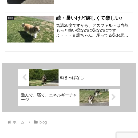
抱っこできちゃうし、コリーに比べると
軽くて小さいので何とも可愛い詩ちゃん
です😊挨拶も早々に終わり❗️そしてパーシ
ャの文句で始ま...
続・暑いけど嬉しくて楽しい♪
blog
気温28度ですから、アスファルトは当然
もっと熱い🥵なのに💦なのにです
よ・・・💧凛ちゃん、座ってる💦お尻も
肉球も火傷しそうだから、ヤメテーーー
😱と思ったら、横になった💦凛ちゃ
ん・・・熱くないの⁉️いやいやいやいや熱
いでしょ〰‼️みんな家に入っ...
動きっぱなし
遊んで、寝て、エネルギーチャ
ージ
ホーム
blog