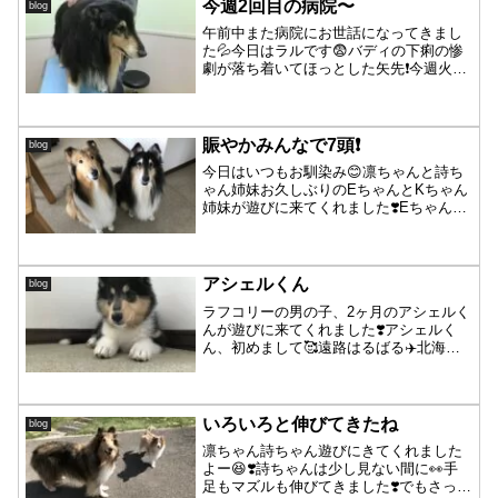
が照りつけて暑い...
今週2回目の病院〜
blog
午前中また病院にお世話になってきまし
た💦今日はラルです😨バディの下痢の惨
劇が落ち着いてほっとした矢先❗️今週火曜
日から急な下痢が2日間続いてました。元
気も良く活発で食欲もあったので、食べ
過ぎ？？と様子を見ること2日後、下痢は
随分良くなってき...
賑やかみんなで7頭❗️
blog
今日はいつもお馴染み😊凛ちゃんと詩ち
ゃん姉妹お久しぶりのEちゃんとKちゃん
姉妹が遊びに来てくれました❣️Eちゃんは
パーシャのお里のスーパースター☆キュ
ーブくんの娘さんです😊今年で13歳にな
るとのことですが、元気なお顔を見るこ
とができて嬉しか...
アシェルくん
blog
ラフコリーの男の子、2ヶ月のアシェルく
んが遊びに来てくれました❣️アシェルく
ん、初めまして🥰遠路はるばる✈️北海道
へようこそ〜❣️この時は確か・・・生後
65日くらいかな？ルーク・ロッティ家の
一員となって1週間とのことでしたが〜ロ
ッティお兄ち...
いろいろと伸びてきたね
blog
凛ちゃん詩ちゃん遊びにきてくれました
よー😆❣️詩ちゃんは少し見ない間に👀手
足もマズルも伸びてきました❣️でもさっと