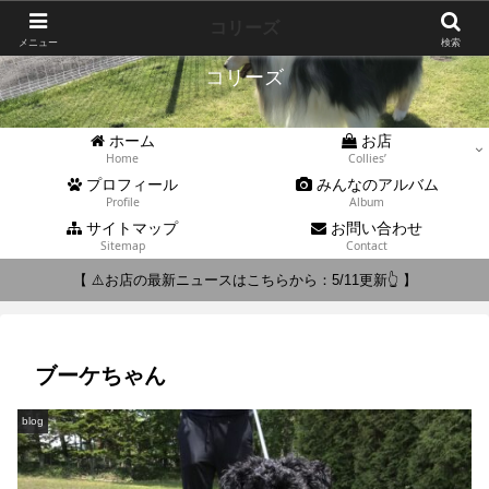
Collies'
コリーズ
メニュー
検索
コリーズ
ホーム
お店
Home
Collies’
プロフィール
みんなのアルバム
Profile
Album
サイトマップ
お問い合わせ
Sitemap
Contact
【 ⚠️お店の最新ニュースはこちらから：5/11更新👆 】
ブーケちゃん
blog