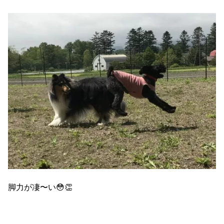
脚力が凄〜い😳👏