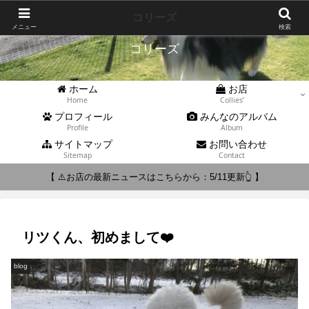
Collies'
コリーズ
メニュー
検索
コリーズ
ホーム
お店
Home
Collies’
プロフィール
みんなのアルバム
Profile
Album
サイトマップ
お問い合わせ
Sitemap
Contact
【 ⚠️お店の最新ニュースはこちらから：5/11更新👆 】
リツくん、初めまして❤️
blog