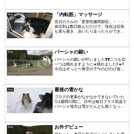
かってごろごろして噛みっこしてるんで
すが二人とも声を出さずに遊んでいるこ
とが多く、見ていて面白可笑しいです😄
「内転筋」マッサージ
blog
それに比べると〜「詩ち...
先日のラルの「変形性膝関節症」・・・
炎症剤は数日飲んだだけで、現在は症状
も落ち着き、歩いたり走ったりができて
います🐾ただ、進行性であることに変わ
りはなく、バディもラルも12歳を迎えま
したのでこれからは時間の経過と共に筋
力も衰えていってしまう...
パーシャの願い
blog
パーシャの願いが叶いました❣️❣️二つも😊
一つは晴れますように☀️晴れました‼️☀️‼️
今日はずっと〜青空の下🐾のびのび遊ん
でいました♫楽しいね、パーシャ😊それ
からもう一つのパーシャの願い🍀大好き
なるっちゃんの側にいれますように✨パ
ーシャは...
最後の雪かな
blog
ブログの更新がなかなかできないでいた
💦1週間の間に、日中は毎日プラス気温で
パーシャ地方は雪がどんどん無くなって
きています😀雪遊びもおしまいだなぁと
思うとちょっと寂しいですが、可愛い小
鳥の声がだんだんと聞こえ始めてもうす
ぐ始まる春が楽しみです...
お外デビュー
blog