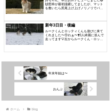
詩ちゃん、本日お外デビューしました😆
🙌窓枠が最初躊躇してましたが、マット
を敷いたら尻尾上げ上げノリノリでバデ
ィの後に続きました😁てくてく可愛く歩
いてますよー☺️パーシャが詩ちゃんの側
で見守ります😌詩ちゃん、パーシャから
何か教えてもらってるの...
新年3日目・後編
blog
ルークくんとロッティくんも遊びに来て
くれました〜😚わぁ〜❣️3人綺麗に並んで
走ってます💡左からルークくん・ロッテ
ィくん・パーシャおしゃべりしながらラ
ンラン🐾しているように見えますよね、
楽しそう😚ロッティくん、ルークくんの
体にすっぽり隠れちゃ...
年末年始は〜
おんぶ
ホーム
blog