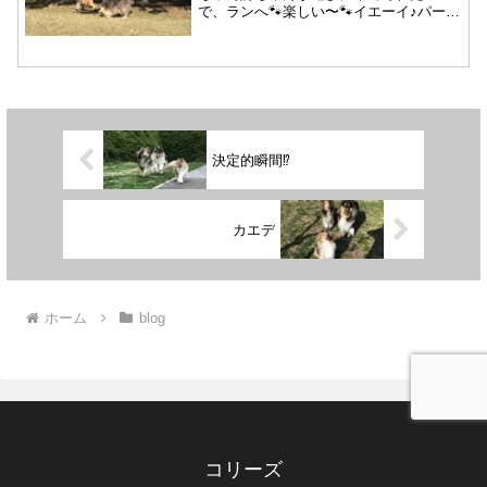
で、ランへ🐾楽しい〜🐾イエーイ♪パーシ
ャの顔ったら〜❤️凛ちゃんも跳ねてる〜
楽し〜い♪詩ちゃん（遠いけど）も楽し〜
い♪走りまっくて〜〜恒例のガウガウタイ
ム😁それにしても...
決定的瞬間⁉️
カエデ
ホーム
blog
コリーズ