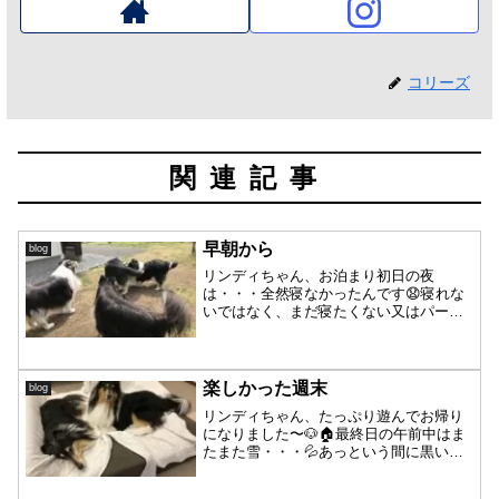
コリーズ
関連記事
早朝から
blog
リンディちゃん、お泊まり初日の夜
は・・・全然寝なかったんです😧寝れな
いではなく、まだ寝たくない又はパーシ
ャとプロレスして遊んでいたい。😅なの
で、夜ふかしの影響もあってか〜翌日の
朝はなかなか起きてこない・・・外に行
っても、歩きながらのあくび🥱...
楽しかった週末
blog
リンディちゃん、たっぷり遊んでお帰り
になりました〜🐶🏠最終日の午前中はま
たまた雪・・・💦あっという間に黒い毛
が白に❄️・・にしてもパッと見だと、ラ
ルとリンディちゃん黒さ加減が似てい