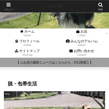
Collies'
コリーズ
メニュー
検索
コリーズ
ホーム
お店
Home
Collies’
プロフィール
みんなのアルバム
Profile
Album
サイトマップ
お問い合わせ
Sitemap
Contact
【 ⚠️お店の最新ニュースはこちらから：5/11更新👆 】
脱・包帯生活
blog