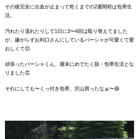
その後完全に出血が止まって乾くまでの2週間程は包帯生
活。
汚れたり濡れたりして1日に3〜4回は取り替えてました
が、嫌がらずお利口さんにしているパーシャが可愛くて愛
おしくて😌
頑張ったパーシャくん、週末にめでたく脱・包帯生活とな
りました👏
それにしても〜くっ付き包帯、沢山買ったなぁ〜😅