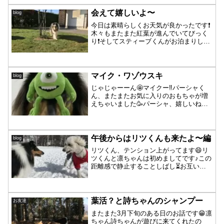
て〜やっぱり間違います😁雪も止んだと
思ったら後に強風🌬毛が風...
会えて嬉しいよ〜
blog
今日は素晴らしくお天気が良かったです❗️
木々もまたまた紅葉が進んでいてびっく
り❗️そしてスティーブくんがお泊まりしに
来てくれました❣️一年ぶりです☺️ティブテ
ィブ、会えて嬉しいよ〜🥳13歳半になっ
たスティーブくんはまた少しシニアさん
になって...
マイク・ワゾウスキ
blog
じゃじゃーーん🤩マイクー‼️パーシャく
ん、またまたお気に入りのおもちゃが増
えちゃいました🥳パーシャ、嬉しいね〜
🥳「ギョロ目ちゃん」に、最初は「なん
だ⁉️なんだ⁉️」とガン見でしたが、遊んで
いるうちにロープがうまく顎の下にハマ
って・・・隣にい...
午後からはリツくんも来たよ〜編
blog
リツくん、テンション上がってます😄リ
ツくんと凛ちゃんは初めましてです♪この
距離感で静止することしばし⏳お互いに
近寄って〜リ・り「こんにちは✨」お二
人さん、会話していますね☺️すんなりお
友達になったようです❤️すぐに遊び出し
ました😄が・・・凛...
葉活？と詩ちゃんのシャンプー
お友達
またまた3月下旬のある日のお話です😁凛
ちゃん詩ちゃんが遊びに来てくれたの