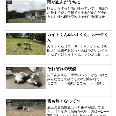
雨が止んだうちに
blog
昨日からずっと雨が降っていて、明日の
お昼まで続く予報です☔️雨が止んだ今の
うちに外へ❗️風が強いおかげで地面は乾い
てます〜気温24度ですが、湿度がものす
ごい‼️トイレと気分転換を終えて、さっさ
と帰る皆さん😅まもなくしてリンディち
ゃんがやって...
カイトくん&レオくん、ルークく
blog
ん
カイトくん（ヨーキー）&レオくん（秋
田犬）兄弟💕お兄ちゃんは小さいカイト
くんです😊カイトくん、クン活に忙しく
歩いているのでお顔写真がなかなか撮れ
ずでした😭ならば❣️可愛いカイトくんを
母さん抱っこして写真を撮ってもらいま
それぞれの寝姿
blog
したが・・・あ〜・・・...
先日友人から、犬達のベッドがないけど
みんなどこで寝てるの❓と聞かれて・・・
どこで・・・🤔❓どこでも・・・😆❗️と言
ったら犬がいる家には犬専用ベッドくら
いはあるもんだよ〜と言われました😅そ
う言われてみれば、今まで気にした事は
なかったですが我が...
雪も無くなって〜
blog
最近の最高気温は一桁後半が続いてま
す。（ちなみに深夜から明け方はー1〜ー
2度です。）あんなにあった雪もすっかり