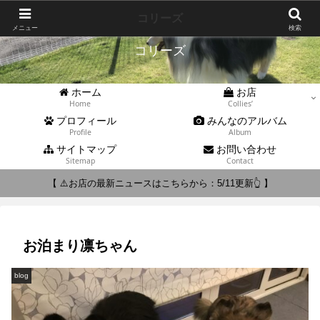
Collies'
コリーズ
メニュー
検索
コリーズ
ホーム
お店
Home
Collies’
プロフィール
みんなのアルバム
Profile
Album
サイトマップ
お問い合わせ
Sitemap
Contact
【 ⚠️お店の最新ニュースはこちらから：5/11更新👆 】
お泊まり凛ちゃん
blog