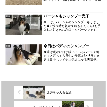
無くなりました〜。来週からはやっと10
度を超えていきそうで、パーシャ地方も
いよいよ春本番に向かいそうです😆50セ
ンチ以上あった雪も...
パーシャもシャンプー完了
blog
今日は、パーシャのシャンプーをしまし
た🧴✨洗う時も乾かす時もるんるん♪お手
入れ大好きのお利口さんパーシャです☺️
パーシャも前回から1ヶ月経ってないので
すが、抜け毛がごっそり💦冬の間に蓄え
ていたアンダーコートが、最近の暖かさ
で一気に抜け出した...
今日はバディのシャンプー
blog
今週は暖かい日が続いているパーシャ地
方（と言っても日中の最高は3〜5度）来
週は日中もマイナス気温になる天気予報
なので、今のうちに我が家のコリーズも
シャンプーをしておかないと‼️ということ
で、今日はバディのシャンプーをしまし
た🛁ちょっと時間が...
凛詩ちゃんも合流