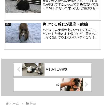
昨日の夕方からは予報通りでこちらも天
気が荒れてすごかったです🌨吹雪いて真
っ白❗️今日になって思ったほど雪は積もっ
ていなく❓いつもと変わらない風景でし
た。デッキもさらっと積もっていただ
け。若者は剪定と運搬に励む中🪵シニア
兄弟は怪しい人が侵入し...
弾けてる感じが最高・続編
blog
バディくん💖雪の上をいつまでものっし
🐾のっし🐾歩きます😄さすが、雪❄️をこ
よなく愛してやまない🫶バディなだけあ
って、雪と一体化してるような😅気温が
低くなり〜雪が降り出してからというも
の、お達者レベル上昇中❣️今年の春から何
度も訪れたハラハラ...
それぞれの寝姿
歯
ホーム
blog