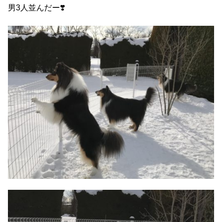
男3人並んだー❣️