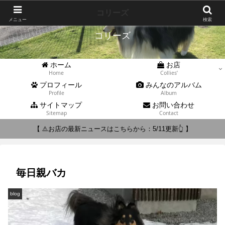
Collies'
コリーズ
メニュー
検索
コリーズ
ホーム
お店
Home
Collies’
プロフィール
みんなのアルバム
Profile
Album
サイトマップ
お問い合わせ
Sitemap
Contact
【 ⚠️お店の最新ニュースはこちらから：5/11更新👆 】
毎日親バカ
blog