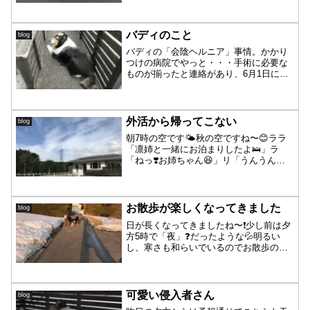
何をあげても匂いを嗅いでプイ。かろう
じて野菜スープ少々とマヌカハニーを二
舐め。「固形物はいりませ...
バディのこと
blog
バディの「会陰ヘルニア」事情。かかり
つけの病院でやっと・・・手術に必要な
ものが揃ったと連絡があり、6月1日に手
術の予定が決まりました。なんせ、いつ
行っても混み混みの病院（1時間は待たさ
れます）ですので、手術も予約でいっぱ
いのため、最短でも6...
外活から帰ってこない
blog
朝7時の空です🌤秋の空ですね〜😊ララ
「凛姉と一緒にお泊まりしたよ🛌」ラ
「ねっ❣️お姉ちゃん😆」リ「うんうん
💡」ラ「じゃ、お姉〜来てー❗️」ラ「パー
シャ兄〜も❗️朝の外活開始するよー😁」パ
「応援隊長おちび様、了解です🫡」ラ
「早く❗️はーやーく...
お散歩が楽しくなってきました
blog
日が長くなってきましたね〜❗️少し前は夕
方5時で「夜」❓だったような💦明るい
し、寒さも和らいでいるのでお散歩のテ
ンション上がります😊裏は除雪してない
ので雪がすごいです💦そして足がズボッ
と雪に😂正面はアスファルトが❗️乾いてい
るところも多くな...
可愛い侵入者さん
blog