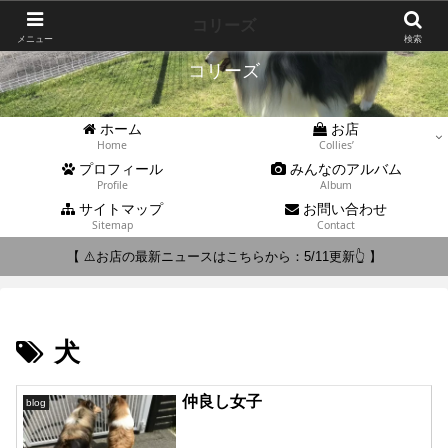
Collies'
コリーズ
メニュー
検索
コリーズ
ホーム
お店
Home
Collies’
プロフィール
みんなのアルバム
Profile
Album
サイトマップ
お問い合わせ
Sitemap
Contact
【 ⚠️お店の最新ニュースはこちらから：5/11更新👆 】
犬
仲良し女子
blog