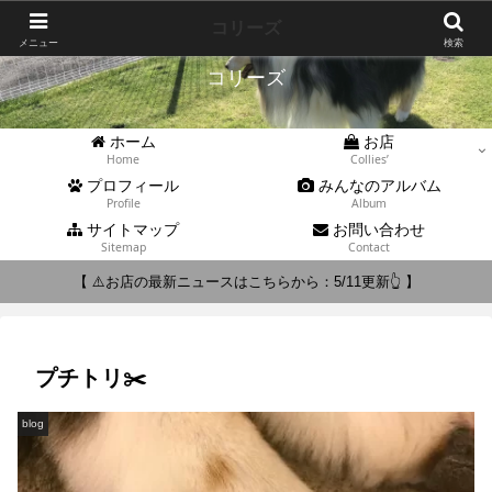
Collies'
コリーズ
メニュー
検索
コリーズ
ホーム
お店
Home
Collies’
プロフィール
みんなのアルバム
Profile
Album
サイトマップ
お問い合わせ
Sitemap
Contact
【 ⚠️お店の最新ニュースはこちらから：5/11更新👆 】
プチトリ✂️
blog