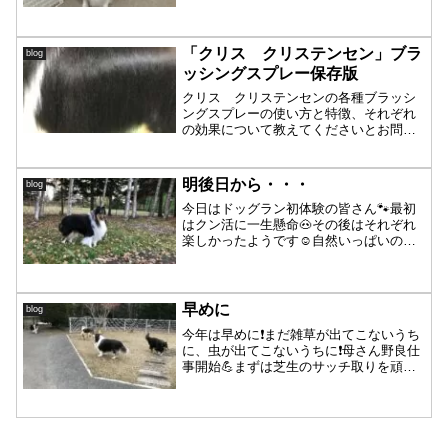
ょこちょこやっているので慣れているせ
いか最初から最後まで緊張感ゼロの詩ち
ゃん😊何をしてもされるがままのお利口
さんでした💯詩ちゃ〜ん😍...
「クリス クリステンセン」ブラ
blog
ッシングスプレー保存版
クリス クリステンセンの各種ブラッシ
ングスプレーの使い方と特徴、それぞれ
の効果について教えてくださいとお問合
せをいただきました〜📝クリス クリス
テンセンのブラッシングスプレーは3種類
あります。左から「ジャストディバイ
明後日から・・・
blog
ン ブラッシングスプレー...
今日はドッグラン初体験の皆さん🐾最初
はクン活に一生懸命🐽その後はそれぞれ
楽しかったようです☺️自然いっぱいの
中、楽しそうに思いっきり走ってました
🐾💨明後日からはパーシャ地方、しばら
く雨予報😣しばらく外では遊べなさそう
なので、今日も凛ちゃんお...
早めに
blog
今年は早めに❗️まだ雑草が出てこないうち
に、虫が出てこないうちに❗️母さん野良仕
事開始💪まずは芝生のサッチ取りを頑張
り出したところなのですが〜「ねえねえ
ねえねえ〜♪」「ヒ〜マ〜❗️」と可愛い子
達が誘いに来るので、つい誘いに乗って
中断をしてし...