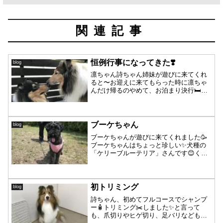
関連記事
恒例行事になってきた❣️
blog
凛ちゃん詩ちゃん姉妹が遊びに来てくれ
ると〜お迎えに来てもらった時に凛ちゃ
んだけ帰るのやめて、お泊まり決行🛏が
恒例行事になりつつあります🥳「今日泊
まってもいーい🛏❓」（パパさんにちゃ
んと聞く）「やったー♪♪♪」（毎回お泊ま
り希望だよ😁）パーシ...
ブーケちゃん
blog
ブーケちゃんが遊びに来てくれました🥳
ブーケちゃんはちょっと珍しい✨犬種の
「ケリーブルーテリア」さんです😊くる
くるの柔らかいコートが可愛くて、触ら
せてもらうと気持ち良かったです💕運動
神経抜群🐾💨元気いっぱいで遊んでくれ
ました🥳魅力的なおもちゃ...
初トリミング
blog
詩ちゃん、初めてフルコースでシャンプ
ー🧴トリミング✂️しました✨と言って
も、爪切りやヒゲ切り、足バリなどもち