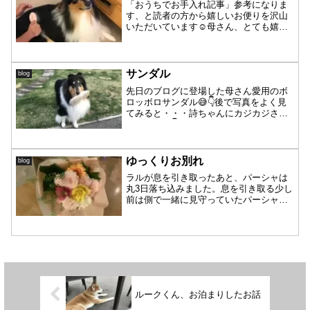
「おうちでお手入れ記事」参考になりま
す、と読者の方から嬉しいお便りを沢山
いただいています☺️母さん、とても嬉し
いです❣️ありがとうございます🙇‍♀️昨日も
皆さんの抜け毛取りに没頭していました
💦三人合わせて大きいゴミ袋1個分に。つ
いでに耳周り...
サンダル
blog
先日のブログに登場した母さん愛用のボ
ロッボロサンダル😅👇後で写真をよく見
てみると・・・詩ちゃんにカジカジされ
る前の写真👇パーシャ先生👨‍🏫が側で何
やら教えていたではありませんか👀‼️マン
ツーマン授業してもらったのですね、な
るほど詩ちゃんです...
ゆっくりお別れ
blog
ラルが息を引き取ったあと、パーシャは
丸3日落ち込みました。息を引き取る少し
前は側で一緒に見守っていたパーシャで
したが、その時が来ると部屋の隅に移
動。父さんとラルの身体を触りながら言
葉をかけ最期を看取っている中、背中を
向け小さく丸くなっている...
ルークくん、お泊まりしたお話