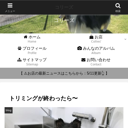
Collies'
コリーズ
メニュー
検索
コリーズ
ホーム
お店
Home
Collies’
プロフィール
みんなのアルバム
Profile
Album
サイトマップ
お問い合わせ
Sitemap
Contact
【 ⚠️お店の最新ニュースはこちらから：5/11更新👆 】
トリミングが終わったら〜
blog