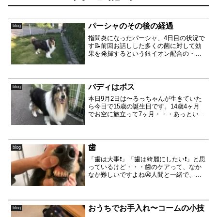
パーシャのその後の経過
blog
指間炎になったパーシャ、4日目の状況で
す📝前回お話しした多くの菌に対して効
果を発揮するという銀イオン配合の・・
コロイダルシルバーシャンプーは2日置き
で2回使用コロイダルシルバースプレーは
毎日朝・昼・晩 シュッシュでお薬もち
ゃんと飲んで💊それ...
バディはボス
blog
本日9月2日は〜るっちゃんが生きていた
ら今日で15歳の誕生日です。14歳4ヶ月
でお空に旅立って7ヶ月・・・あっという
間に過ぎたなぁという気持ちです😌今、
どこで何しているんだろう❓るっちゃんは
最後まで手厳しい母😅であり、女ボスを
全うしてくれま...
歯
blog
「歯は大事❗️」「歯は綺麗にしたい❗️」と思
っているけど・・・歯のケアって、なか
なか難しいですよね😬人間と一緒で、食
後の歯磨き、就寝前の歯磨きをすればい
いだけなのですが、これがなかな
か・・・🙄我が家の皆さんはみんな歯ブ
ラシで磨かれる事に関し...
おうちでお手入れ〜コームの小技
blog