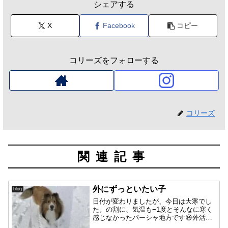
シェアする
X
Facebook
コピー
コリーズをフォローする
コリーズ
関連記事
外にずっといたい子
blog
日付が変わりましたが、今日は大寒でし
た。の割に、気温も−1度とそんなに寒く
感じなかったパーシャ地方です😃外活も
凛詩ちゃんと楽しかったね〜❣️全力疾走で