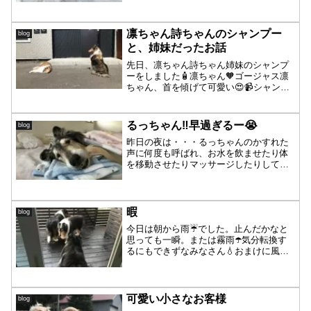
💨ランへ直行〜🐾パーシャと詩ちゃんが
目をつけた先には雪の中に顔入れてる😄
枝❗️詩ちゃん優勢...
凛ちゃん詩ちゃんのシャンプー
blog
と、姉妹だったお話
先日、凛ちゃん詩ちゃん姉妹のシャンプ
ーをしました🧴凛ちゃん🧡ゴージャス凛
ちゃん、首を傾げて可愛い😍📹シャンプ
ー前のブラッシング寝落ちしちゃう凛ち
ゃん🤭ブラッシングしながら、私も癒さ
れます❤️シャンプー終わって、凛ちゃん
るっちゃん‼️早過ぎるー😭
blog
の真顔が、、、🤭静かな...
昨日の夜は・・・るっちゃんのかすれた
声に何度も呼ばれ、お水を飲ませたり体
を移動させたりマッサージしたりしてい
ました。るっちゃんに水をあげてるとパ
ーシャが水を飲みに割り込みしてます。
パーシャが音を立て水飛沫を出すので水
の位置がわかってむしろ飲...
暇
blog
今日は朝から雨☔️でした。止んだかなと
思っても一瞬。または霧雨☂️気分転換す
るにもできずなみなさん💧おまけに風も
強い🌬ラルの毛が舞う〜シニア組はでき
るだけ濡れたくないのでバディはさっさ
と帰ってきた〜💡ラルは最初から体半分
だけ😂パーシャ、濡れ...
可愛い小さなお客様
blog