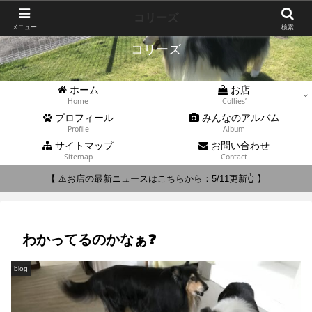
Collies'
コリーズ
メニュー
検索
コリーズ
ホーム
お店
Home
Collies’
プロフィール
みんなのアルバム
Profile
Album
サイトマップ
お問い合わせ
Sitemap
Contact
【 ⚠️お店の最新ニュースはこちらから：5/11更新👆 】
わかってるのかなぁ❓
blog