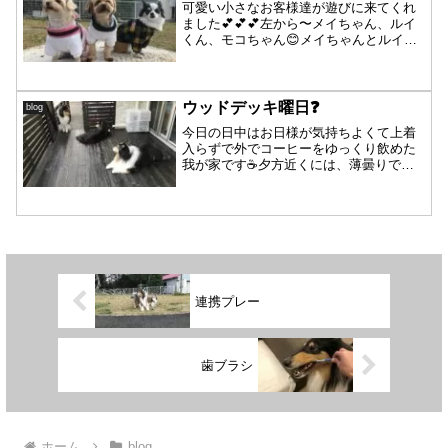
可愛い小さなお客様達が遊びに来てくれ
ました💕💕💕左から〜メイちゃん、ルイ
くん、モコちゃん😊メイちゃんとルイく
んは仲良し兄妹さんです👫モコちゃん、
ラン🐾ラン🐾楽しかったですか☺️❓メイち
ゃん、ルイくんも沢山遊べたかな😊❓大
型犬の我が家は、小さ...
ウッドデッキ曜日❓
blog
今日の日中はお日様が気持ちよくて上着
入らずで外でコーヒーをゆっくり飲めた
我が家です☕️夕方近くには、薄曇りで寒
くなりましたが😅分厚い氷割りも🧊やっ
と芝エリアまで❗️パーシャ父さん、毎日氷
割り機でトントンカンカン🧊⛏💦握力無
くなりそう😂・・・...
連携プレー
歯ブラシ
ホーム
blog