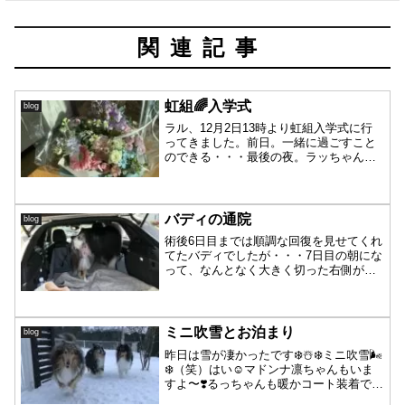
関連記事
虹組🌈入学式
blog
ラル、12月2日13時より虹組入学式に行
ってきました。前日。一緒に過ごすこと
のできる・・・最後の夜。ラッちゃん、
沢山のお花に囲まれて。果物が大好き
で、最後まで食べていたトマト・りん
ご・梨まで沢山！皆様には本当に感謝で
す。ラッちゃん、嬉しいね...
バディの通院
blog
術後6日目までは順調な回復を見せてくれ
てたバディでしたが・・・7日目の朝にな
って、なんとなく大きく切った右側が腫
れているような、右一体がピンク色にな
っている感じでした。案の定、朝ごはん
は半分も残し、昼も要りません状態。嫌
な予感はしていました...
ミニ吹雪とお泊まり
blog
昨日は雪が凄かったです❄️☃️❄️ミニ吹雪🌬
❄️（笑）はい☺️マドンナ凛ちゃんもいま
すよ〜❣️るっちゃんも暖かコート装着でミ
ニ吹雪に参加😆皆んなに見守られながら