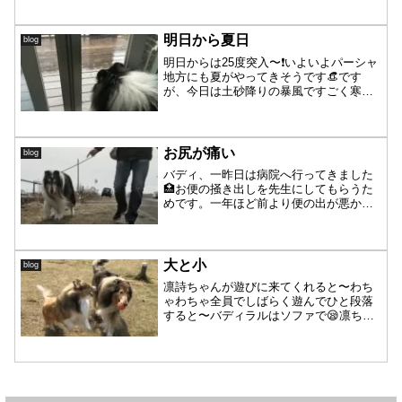
頑張って歩きます🐾後ろを持ってあげな
いと一人ではもう厳しいですが、前足は
力強く前...
明日から夏日
blog
明日からは25度突入〜❗️いよいよパーシャ
地方にも夏がやってきそうです👒です
が、今日は土砂降りの暴風ですごく寒い
😵寒暖差がシニアズの体調にこたえない
かちょっと心配になるほどです💦あまり
の天気の悪さに、外を見るパーシャの眼
差しが・・・。雨☔️...
お尻が痛い
blog
バディ、一昨日は病院へ行ってきました
🏥お便の掻き出しを先生にしてもらうた
めです。一年ほど前より便の出が悪かっ
たり良かったりの繰り返しでしたが、半
年前に「会陰ヘルニア」の診断がでまし
た。「会陰ヘルニア」とは肛門周囲の筋
肉が年齢とともに薄くなり...
大と小
blog
凛詩ちゃんが遊びに来てくれると〜わち
ゃわちゃ全員でしばらく遊んでひと段落
すると〜バディラルはソファで😪凛ちゃ
んは寝室で😪わちゃわちゃタイム後半に
備えるべくして、休息タイムを取ります
😁大と小が可愛い詩ちゃんとパーシャの
若者コンビは外派（笑）ふ...