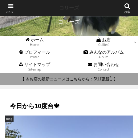
Collies'
コリーズ
メニュー
検索
コリーズ
ホーム
お店
Home
Collies’
プロフィール
みんなのアルバム
Profile
Album
サイトマップ
お問い合わせ
Sitemap
Contact
【 ⚠️お店の最新ニュースはこちらから：5/11更新👆 】
今日から10度台🍁
blog