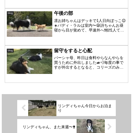
高気温は15℃前後。最低気温は一桁台で
朝晩はまだ寒いですが、犬たちにはとっ
ても過ごしやすい季節です。木々の芽吹
午後の部
blog
きと新緑の中で野鳥達の...
凛お姉ちゃんはデッキで1人日向ぼっこ😌
☀️バディ・ラルは室内〜😪詩ちゃんお昼
寝から目が覚めて、早速外へ❗️枝❗️1人てく
てく🐾あれ、パーシャのいる方へ〜🐾日
陰にいるパーシャの周りをウロウロし
て・・・パーシャに枝で遊ぼうって誘っ
てるー😁詩ちゃ...
留守をすると心配
blog
パーシャ母、昨日は食料やらなんやらを
買うために外出しました🚙💨毎度の事で
すが外出するとなると、コリーズのみな
さんが心配でなりません💦（だから極力
まとめ買いであんまり買い物行きませ
ん）特にるっちゃんが心配です(>_<)たっ
た1時間半ほどの外出...
リンディちゃん今日からお泊ま
り
リンディちゃん、また来週〜❣️