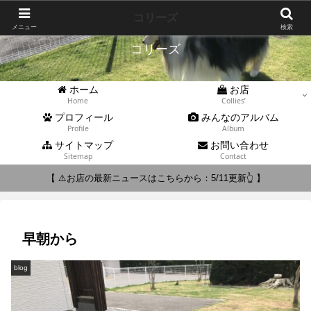
Collies'
コリーズ
メニュー
検索
コリーズ
ホーム
お店
Home
Collies’
プロフィール
みんなのアルバム
Profile
Album
サイトマップ
お問い合わせ
Sitemap
Contact
【 ⚠️お店の最新ニュースはこちらから：5/11更新👆 】
早朝から
blog