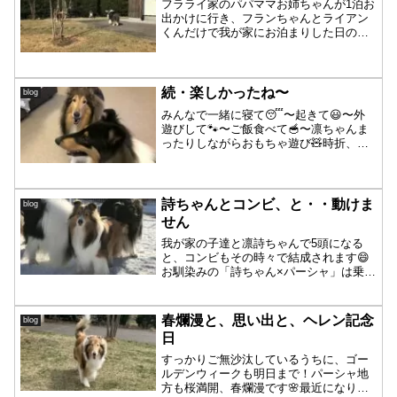
フラライ家のパパママお姉ちゃんが1泊お
出かけに行き、フランちゃんとライアン
くんだけで我が家にお泊まりした日のお
話です🛏みんなで「行ってらっしゃーい
👋」とお見送り後〜フランちゃんはスタ
スタと一人・・・わずかに残っている雪
の上へ❄️冷たいのが気...
続・楽しかったね〜
blog
みんなで一緒に寝て😴〜起きて😃〜外
遊びして🐾〜ご飯食べて🥣〜凛ちゃんま
ったりしながらおもちゃ遊び🧸時折、ガ
ウガウ〜パーシャは絶対楽しいね😂たま
に休憩もして〜午後からシャンプー🧴テ
ーブルの上で寝ながら乾かされ中🌀パー
シャくん・・・洗い立ての凛...
詩ちゃんとコンビ、と・・動けま
blog
せん
我が家の子達と凛詩ちゃんで5頭になる
と、コンビもその時々で結成されます😄
お馴染みの「詩ちゃん×パーシャ」は乗っ
かってごろごろして噛みっこしてるんで
すが二人とも声を出さずに遊んでいるこ
とが多く、見ていて面白可笑しいです😄
春爛漫と、思い出と、ヘレン記念
blog
それに比べると〜「詩ち...
日
すっかりご無沙汰しているうちに、ゴー
ルデンウィークも明日まで！パーシャ地
方も桜満開、春爛漫です🌸最近になり最