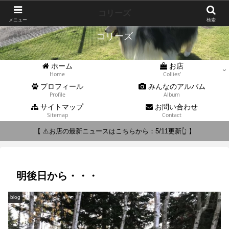
Collies'
コリーズ
メニュー
検索
コリーズ
ホーム
お店
Home
Collies’
プロフィール
みんなのアルバム
Profile
Album
サイトマップ
お問い合わせ
Sitemap
Contact
【 ⚠️お店の最新ニュースはこちらから：5/11更新👆 】
明後日から・・・
blog