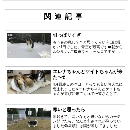
関連記事
引っぱりすぎ
blog
もう春の兆し？？と思うくらい今日は暖
かい1日でした。青空が最高です❤️朝から
ルンルン♪ご機嫌ラっちゃん☺️ですが、ピ
ラニアパーシャに捕まります😂いつもの
光景ではありますが、スロープでやらな
くても・・・😅簡単に逃げられるのに逃
げないラル兄ちゃ...
エレナちゃんとケイトちゃんが来
blog
た〜❣️
4月最終日の昨日、とっても良いお天気に
恵まれました☀️エレナちゃんとケイトち
ゃんが遊びに来てくれて〜皆さんとても
楽しかったね🥳エレナちゃん💕今回も沢
山歩いてくれて嬉しかった〜🐾食欲もあ
るとの事、元気で何よりです🥳誰かが近
寒いと思ったら
blog
くに来ても、エレナち...
朝起きて、寒いなぁと思いながらカーテ
ン開けたら、なんと💦みぞれが降ってい
ました😨昼頃には陽が差してきました