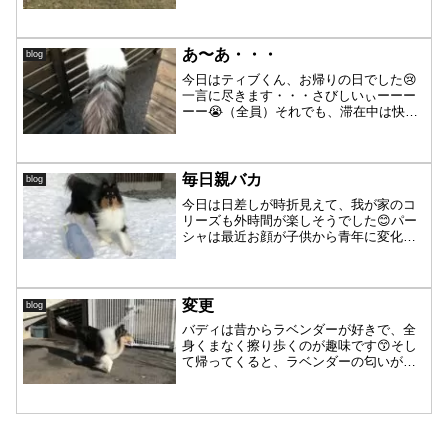
が、風が冷たくて寒い🥶落ちた楓の葉が
かわいいです😊🍁そしてこれからどんど
ん落ちてきます😂🍁🍁バディが一番外活
動してるかな😊ラッちゃん、...
あ〜あ・・・
blog
今日はティブくん、お帰りの日でした😢
一言に尽きます・・・さびしいぃーーー
ーー😭（全員）それでも、滞在中は快
食・快便・元気いっぱい、たくさん甘え
てもらえたし🤗で、言うことなしです🍀
結局、持参したバリケンは一度も入ら
ず、玄関の隅に（笑）4泊のお...
毎日親バカ
blog
今日は日差しが時折見えて、我が家のコ
リーズも外時間が楽しそうでした😊パー
シャは最近お顔が子供から青年に変化を
遂げているような❣️これからかっこ良くな
るかな😆❓可愛いなぁ❤️パーシャ☺️ラル
は雪の上でまったり😌すっかり雪を堪能
するようになった...
変更
blog
バディは昔からラベンダーが好きで、全
身くまなく擦り歩くのが趣味です😙そし
て帰ってくると、ラベンダーの匂いがぽ
わーんと香ります💕そこまではいいので
すが・・・。足は土まみれ、草だらけで
毎度帰ってくるので、ラベンダーに入れ
ないようにフェンスの位置...