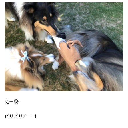
えー😱
ビリビリ⚡️ーー❗️