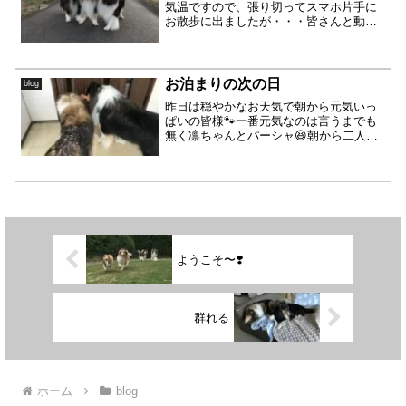
気温ですので、張り切ってスマホ片手に
お散歩に出ましたが・・・皆さんと動き
ながらの写真はブレブレです😅それにし
ても、パーシャこうして見ると・・・ま
だまだ子供と思っていたらいつの間にか
立派な体になってます💡ラ...
お泊まりの次の日
blog
昨日は穏やかなお天気で朝から元気いっ
ぱいの皆様🐾一番元気なのは言うまでも
無く凛ちゃんとパーシャ😆朝から二人の
世界（笑）凛ちゃん・パーシャ「見合っ
て〜⭐️」凛ちゃん・パーシャ「せーー
の‼️」凛ちゃん・パーシャ「えいっ❗️やっ
❗️」パーシャ「も...
ようこそ〜❣️
群れる
ホーム
blog