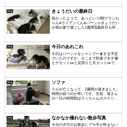
した😌シニア兄弟、兄のお尻も〜弟の膝
も〜順調で元気に外活❗️凛ちゃんと〜詩ち
ゃん効果ですね😁連日...
きょうだいの最終日
blog
長かったようで、あっという間❗️フランち
ゃん&ライアンくん&パーシャきょうだい
が我が家で過ごした1週間🗓最終日も仲良
い光景でした❤️フランちゃん、おはよ
う〜このお顔💡パーシャにそっくりね🤭
それでもって、お姉ちゃんにくっ付いて
寝ているのがパー...
今日のあれこれ
blog
今日はパーシャをシャンプー🧴する予定
でいたのですが、そこまで到達できず😭
ヒゲカット✂️と足回りと爪カット✂️で終
了してしまいました💦💦明日こそは洗わ
ないと😥それにしても、この写真・・・
笑撮るのを忘れて、寝てるパーシャを起
こしても全く起きない...
ソファ
blog
ラルが亡くなって、2週間が過ぎました。
時間が経つのが早いです。生前、母さん
の一日の時間割はラッちゃんのスケジュ
ールから決めていました。それが無くな
ってしまったら、まるで穴が沢山空いて
しまったような感覚が1週間ほど続きまし
た。時折ボーッとして...
なかなか撮れない散歩写真
blog
今日の夕方のお散歩にて🐾手が悴まない