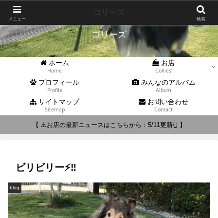
Collies'
コリーズ
メニュー
検索
コリーズ
ホーム
お店
Home
Collies’
プロフィール
みんなのアルバム
Profile
Album
サイトマップ
お問い合わせ
Sitemap
Contact
【 ⚠️お店の最新ニュースはこちらから：5/11更新👆 】
ビリビリー⚡️‼️
blog