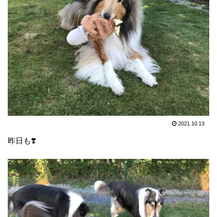
2021.10.13
昨日も❣️