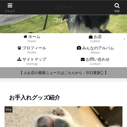
Collies'
コリーズ
メニュー
検索
コリーズ
ホーム
お店
Home
Collies’
プロフィール
みんなのアルバム
Profile
Album
サイトマップ
お問い合わせ
Sitemap
Contact
【 ⚠️お店の最新ニュースはこちらから：5/11更新👆 】
お手入れグッズ紹介
blog