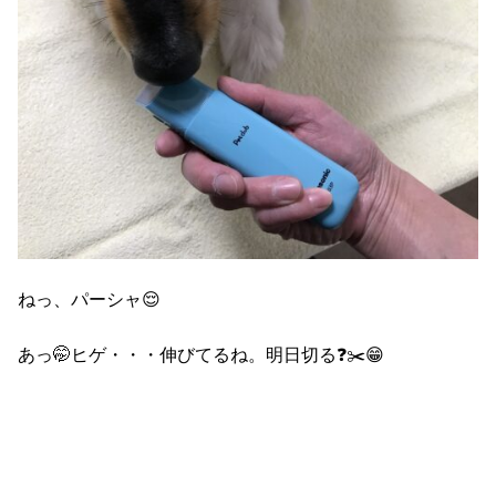
ねっ、パーシャ😌
あっ🤭ヒゲ・・・伸びてるね。明日切る❓✂️😁