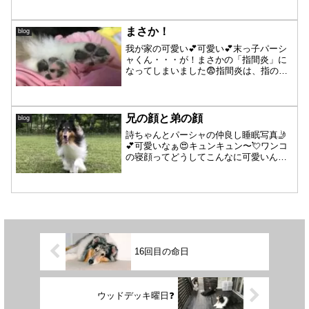
シャンプー・コンディショナーはアルガ
ンオイル配合でツヤとハリコシ・滑ら
か〜と正に効果を感じま...
まさか！
blog
我が家の可愛い💕可愛い💕末っ子パーシ
ャくん・・・が！まさかの「指間炎」に
なってしまいました😨指間炎は、指の間
や肉球の中、爪の生え際などに炎症が起
こる外傷です。痛みや痒みなどの違和感
があるので、自分でほぼ噛んだり舐めた
りしますので、そのうちに...
兄の顔と弟の顔
blog
詩ちゃんとパーシャの仲良し睡眠写真🤳
💕可愛いなぁ😍キュンキュン〜💘ワンコ
の寝顔ってどうしてこんなに可愛いんで
しょう💓大きいのと小さいのがくっつい
てるのが更に可愛いんですよね😳ニヤニ
ヤしながら写真撮ってたら起こしちゃっ
た😅でもまたすぐに寝ちゃ...
16回目の命日
ウッドデッキ曜日❓