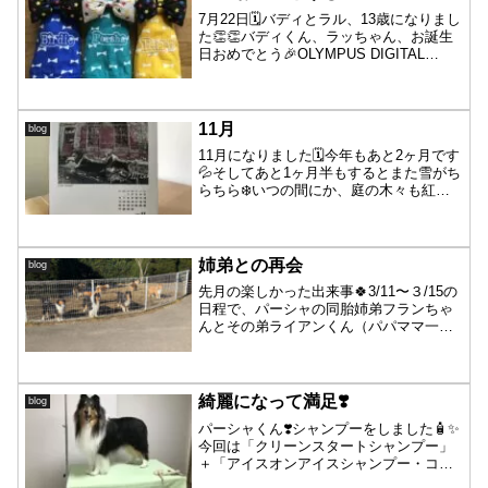
7月22日🗓バディとラル、13歳になりまし
た👏👏バディくん、ラッちゃん、お誕生
日おめでとう🎉OLYMPUS DIGITAL
CAMERA13年前、バディが第一子、ラル
が第三子として元気に生まれてきてくれ
ました❣️るっちゃんママ、トップバッタ...
11月
blog
11月になりました🗓今年もあと2ヶ月です
💦そしてあと1ヶ月半もするとまた雪がち
らちら❄️いつの間にか、庭の木々も紅葉
が始まってます🍁朝晩は一桁台となかな
か冷えてきていますが、皆さんには今が
とても過ごしやすい良い気候です♪バディ
は先日またまた...
姉弟との再会
blog
先月の楽しかった出来事🍀3/11〜３/15の
日程で、パーシャの同胎姉弟フランちゃ
んとその弟ライアンくん（パパママ一
緒）が遠路遥々🚢甥っ子姪っ子に会いに
来てくれました✨パーシャは2年半ぶりの
再会、ヘレンとお子様達は初めまして☺️
フランちゃん❤...
綺麗になって満足❣️
blog
パーシャくん❣️シャンプーをしました🧴✨
今回は「クリーンスタートシャンプー」
＋「アイスオンアイスシャンプー・コン
ディショナー」使用💡アイスオンアイス