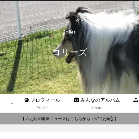
Collies'
コリーズ
プロフィール
みんなのアルバム
Profile
Album
【 ⚠️お店の最新ニュースはこちらから：5/11更新👆 】