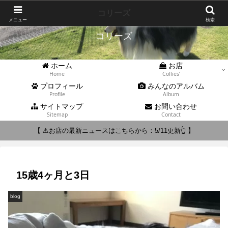
Collies'
コリーズ
メニュー
検索
コリーズ
ホーム
お店
Home
Collies’
プロフィール
みんなのアルバム
Profile
Album
サイトマップ
お問い合わせ
Sitemap
Contact
【 ⚠️お店の最新ニュースはこちらから：5/11更新👆 】
15歳4ヶ月と3日
blog