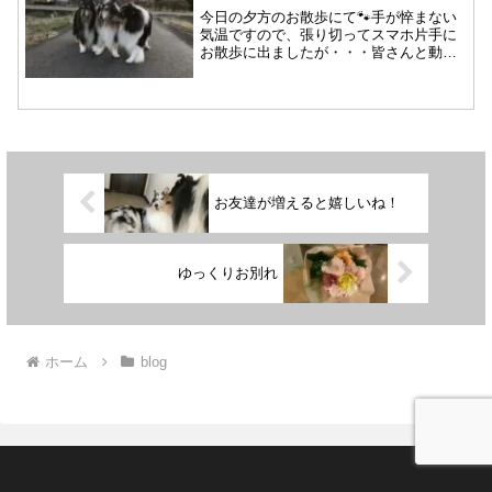
今日の夕方のお散歩にて🐾手が悴まない
気温ですので、張り切ってスマホ片手に
お散歩に出ましたが・・・皆さんと動き
ながらの写真はブレブレです😅それにし
ても、パーシャこうして見ると・・・ま
だまだ子供と思っていたらいつの間にか
立派な体になってます💡ラ...
お友達が増えると嬉しいね！
ゆっくりお別れ
ホーム
blog