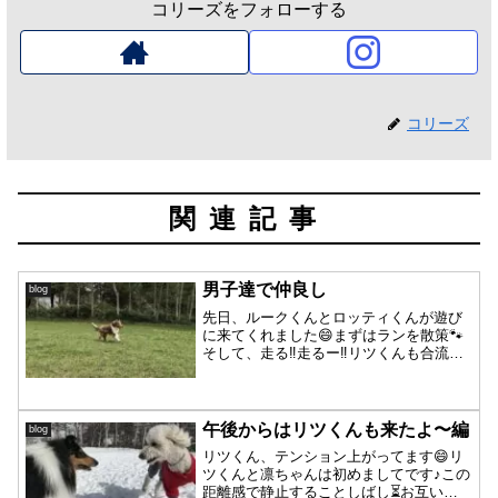
コリーズをフォローする
コリーズ
関連記事
男子達で仲良し
blog
先日、ルークくんとロッティくんが遊び
に来てくれました😄まずはランを散策🐾
そして、走る‼️走るー‼️リツくんも合流し
ました〜ルークくんとロッティくんには
初めましてのリツくんでしたが、すぐに
お友達❤️男子4人でそれはそれは楽しそう
に♪よく走って...
午後からはリツくんも来たよ〜編
blog
リツくん、テンション上がってます😄リ
ツくんと凛ちゃんは初めましてです♪この
距離感で静止することしばし⏳お互いに