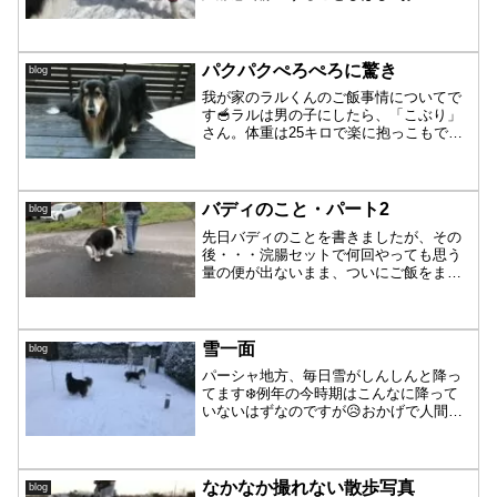
近寄って〜リ・り「こんにちは✨」お二
人さん、会話していますね☺️すんなりお
友達になったようです❤️すぐに遊び出し
ました😄が・・・凛...
パクパクぺろぺろに驚き
blog
我が家のラルくんのご飯事情についてで
す🥣ラルは男の子にしたら、「こぶり」
さん。体重は25キロで楽に抱っこもでき
ます。同じ兄弟なのにバディは30キロ。
パーシャも28キロ超え。本当に「こがら
さん」です。食べることは好きですが、
バディやパーシャと...
バディのこと・パート2
blog
先日バディのことを書きましたが、その
後・・・浣腸セットで何回やっても思う
量の便が出ないまま、ついにご飯をまる
まる嘔吐🤮してしまいました。その後も
何をあげても匂いを嗅いでプイ。かろう
じて野菜スープ少々とマヌカハニーを二
舐め。「固形物はいりませ...
雪一面
blog
パーシャ地方、毎日雪がしんしんと降っ
てます❄️例年の今時期はこんなに降って
いないはずなのですが😥おかげで人間は
体も冬の寒さに慣れて（やっと（笑））
コリーズは雪の中、元気に楽しく走り回
って体力作りに励んでいます😄朝一はこ
んな感じで静かにそれぞ...
なかなか撮れない散歩写真
blog