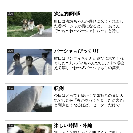
べちゃになるレベル！それもなんだかな
ぁ…と思って。そういえば！と思い出
し、しまい込んでた防寒着を...
決定的瞬間⁉️
blog
昨日は凛詩ちゃんが遊びに来てくれまし
た😄パーシャが横になると、「あそん
で〜ね〜ね〜パーシャにぃ〜」と詩ちゃ
んはいつものことなのですが、今回はパ
ーシャの反応がいつもと違っていてびっ
くりしたのか❓飛び跳ねた詩ちゃんの『決
定的瞬間』🤳✨が撮れまし...
パーシャもびっくり❗️
blog
昨日はリンディちゃんが遊びに来てくれ
ました❣️リンディちゃん❣️久しぶり〜😆会
えて嬉しいね〜💕パーシャもこの笑顔☺️
とにかくパワフルなリンディちゃん‼️ほぼ
走りっぱなしでした😂パーシャに捕まり
そうになると、飛び跳ね作戦でかわしま
す😁凄い👏と...
転倒
blog
今日はとっても暖かくて気持ちの良い天
気でした☀️「春がやってきましたか😳❓」
と聞きたくなるほど。セーターだけで外
にいても寒くない‼️パーシャ地方、明日は
6度、明後日は7度の予報でかなり雪解け
が進むかな❓木々も春の準備を始めてます
ね😌リス🐿の...
楽しい時間・外編
blog
凛ちゃんと詩ちゃんが来てくれて楽しい