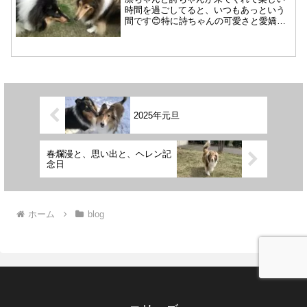
時間を過ごしてると、いつもあっという
間です😊特に詩ちゃんの可愛さと愛嬌が
絶好調😊皆さん達をずっと見ていたいほ
ど〜❣️ラルの顔隠れちゃったけど、とりあ
えず全員が写真に収まりました🤳凛ちゃ
んとパーシャにくっつ...
2025年元旦
春爛漫と、思い出と、ヘレン記
念日
ホーム
blog