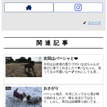
コリーズ
関連記事
次回はパーシャと❤️
blog
今日はお友達の黒ラブのいなほちゃんが
遊びに来てくれました〜❣️いなちゃん、笑
ってる☺️可愛いな〜💕それにしても見事
な黒光さん✨バンダナの赤が映えてます
❤️❤️いなちゃんご持参のおもちゃ、これ
をなかなか貸してもらえない母さん😂い
なちゃ〜〜ん❣...
おさがり
blog
パーシャ地方、今月に入ってから雪が降
り始めましたが、積もるほどではなく
て。しかし、昨日は結構降り続いてまし
た🌨️あまりにも降っていて、毛がべちゃ