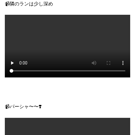
📹隣のランは少し深め
📹パーシャ〜〜❣️