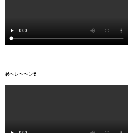
📹ヘレ〜〜ン❣️