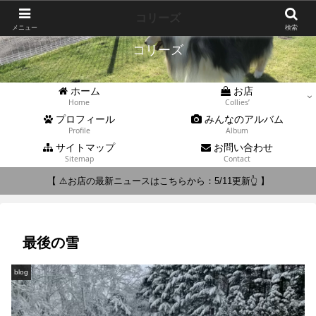
Collies'
コリーズ
メニュー
検索
コリーズ
ホーム
お店
Home
Collies’
プロフィール
みんなのアルバム
Profile
Album
サイトマップ
お問い合わせ
Sitemap
Contact
【 ⚠️お店の最新ニュースはこちらから：5/11更新👆 】
最後の雪
blog